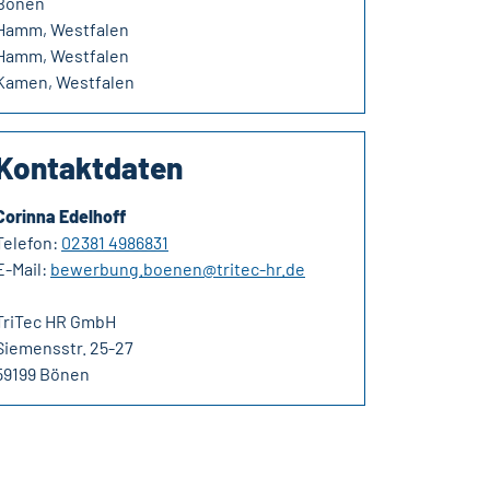
Bönen
Hamm, Westfalen
Hamm, Westfalen
Kamen, Westfalen
Kontaktdaten
Corinna Edelhoff
Telefon:
02381 4986831
E-Mail:
bewerbung.boenen@tritec-hr.de
TriTec HR GmbH
Siemensstr. 25-27
59199 Bönen