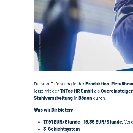
Du hast Erfahrung in der
Produktion
,
Metallbea
jetzt mit der
TriTec HR GmbH
als
Quereinsteige
Stahlverarbeitung
in
Bönen
durch!
Was wir Dir bieten:
17,91 EUR/Stunde
-
19,39 EUR/Stunde,
Verg
3-Schichtsystem