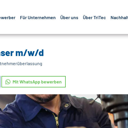
ewerber
Für Unternehmen
Über uns
Über TriTec
Nachhalt
äser m/w/d
tnehmerüberlassung
Mit WhatsApp bewerben