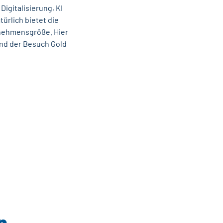
igitalisierung, KI
ürlich bietet die
rnehmensgröße. Hier
und der Besuch Gold
n.