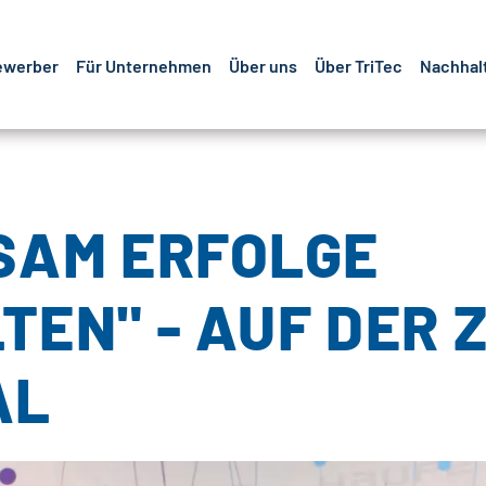
ewerber
Für Unternehmen
Über uns
Über TriTec
Nachhalt
SAM ERFOLGE
TEN" - AUF DER 
AL