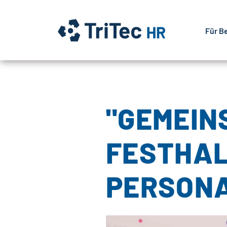
Für B
"GEMEIN
FESTHAL
PERSON